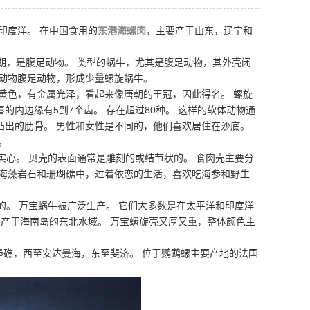
印度洋。 在中国食用的
东港海螺肉
，主要产于山东，辽宁和
早期，是腹足动物。 类型的蜗牛，尤其是腹足动物，其外壳闭
体动物腹足动物，形成少量螺旋蜗牛。
金黄色，有金属光泽，看起来像唐朝的王冠，因此得名。 螺旋
唇的内边缘有5到7个齿。 存在超过80种。 这样的软体动物通
凸出的肋骨。 男性和女性是不同的，他们喜欢居住在沙底。
。
实心。 贝壳的表面通常是雕刻的或结节状的。 食肉壳主要分
的海藻岩石和珊瑚礁中，过着依恋的生活，喜欢吃海参和野生
的。 万宝蜗牛被广泛生产。 它们大多数是在太平洋和印度洋
分产于海南岛的东北水域。 万宝螺旋壳又厚又重，整体颜色主
堡礁，西至安达曼海，东至斐济。 位于鹦鹉螺主要产地的法国