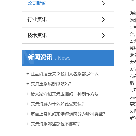
公司新闻
海
行业资讯
河
1
合
技术资讯
2.
N
线
常
新闻资讯
News
大
3
让品尚凌云来说说四大名螺都是什么
布
稻
东港玉螺尾部能吃吗？
4
给大家介绍东港玉螺的一种制作方法
热
东港海鲜为什么如此受欢迎？
要
5
市面上常见的东港海螺肉分为哪种类型？
新
东港海螺哪些部位不能吃？