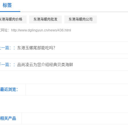
标签
东港海螺肉价格
东港海螺肉批发
东港海螺肉公司
文网址：
http://www.dglingyun.cn/news/436.html
上一篇：
东港玉螺尾部能吃吗？
下一篇：
品尚凌云为您介绍经典贝类海鲜
最近浏览：
相关产品