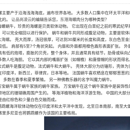
螺主要产于沿海浅海海底，遍布世界各地。 大多数人口集中在环太平洋和
北的。 让
品尚凌云
的编辑告诉您，
东港海螺
肉分为哪种类型？
.海螺蜗牛，珍贵的海螺是贝类软体动物。 它出现在白垩纪之前的寒武纪
，可以完全缩回以进行保护。 蜗牛和蜗牛共同形成腹足动物，主要是软
大海螺
。 壳大而厚，汤冠很厚，可达到30厘米的长度和高度，灰白色至
较低。 肩部有5至7个角状突起。 内唇和外唇都用橙色盾形表面扩张。 外
具有低的炮塔，膨胀的贝壳，整个身体，并且通常具有结节，肋骨或纵向
多数人吃海胆。 它以其内部的嘴唇扩张（如帽檐）和唐僧帽的形状而得名
.法式蜗牛是腹足动物，法式蜗牛和大蜗牛。 壳体大部分为纺锤形，壳体为
在印度洋，新西兰，菲律宾，日本等地。 法国蜗牛喜欢栖息在郁郁葱葱
。 多数在春季和夏季繁殖。 另一种佛教乐器的名字叫魔力蜗牛。
.万宝蜗牛属于蜗牛家族的蜗牛家族。 万宝蜗牛在这个蜗牛家族中是装饰性
带地区的珊瑚礁周围产生的。 等海洋植物和海洋浮游生物。 中国的大部
是由红棕色和少量白色交融而成。
.鹦鹉螺海洋软体动物仅在印度洋和太平洋中发现，北至日本南部，南至大
喀里多尼亚也将鹦鹉螺作为该国的主要格局。