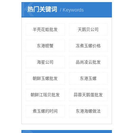
K
热门关键词
Keywords
半壳花蛤批发
天鹅贝公司
东港螃蟹
冻煮玉螺价格
海星公司
品尚凌云批发
朝鲜玉螺批发
东港玉螺
朝鲜江瑶贝批发
蒜蓉天鹅蛋批发
煮玉螺的时间
东港海螺做法