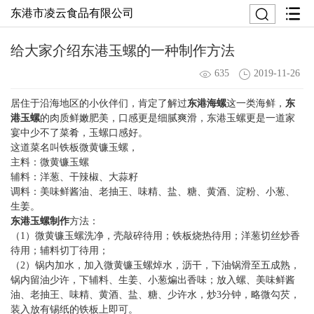
东港市凌云食品有限公司
给大家介绍东港玉螺的一种制作方法
635
2019-11-26
居住于沿海地区的小伙伴们，肯定了解过
东港海螺
这一类海鲜，
东
港玉螺
的肉质鲜嫩肥美，口感更是细腻爽滑，东港玉螺更是一道家
宴中少不了菜肴，玉螺口感好。
这道菜名叫铁板微黄镰玉螺，
主料：微黄镰玉螺
辅料：洋葱、干辣椒、大蒜籽
调料：美味鲜酱油、老抽王、味精、盐、糖、黄酒、淀粉、小葱、
生姜。
东港玉螺制作
方法：
（1）微黄镰玉螺洗净，壳敲碎待用；铁板烧热待用；洋葱切丝炒香
待用；辅料切丁待用；
（2）锅内加水，加入微黄镰玉螺焯水，沥干，下油锅滑至五成熟，
锅内留油少许，下辅料、生姜、小葱煸出香味；放入螺、美味鲜酱
油、老抽王、味精、黄酒、盐、糖、少许水，炒3分钟，略微勾芡，
装入放有锡纸的铁板上即可。