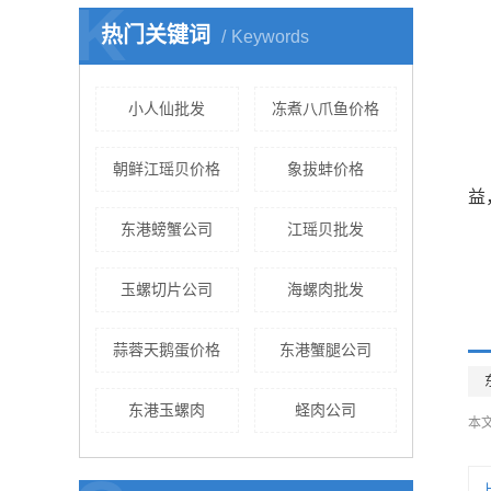
K
热门关键词
Keywords
小人仙批发
冻煮八爪鱼价格
朝鲜江瑶贝价格
象拔蚌价格
益
东港螃蟹公司
江瑶贝批发
玉螺切片公司
海螺肉批发
蒜蓉天鹅蛋价格
东港蟹腿公司
东港玉螺肉
蛏肉公司
本