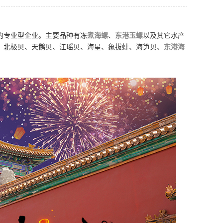
的专业型企业。主要品种有冻
煮海螺
、
东港玉螺
以及其它水产
、北极贝、天鹅贝、江瑶贝、海星、象拔蚌、海笋贝、
东港海