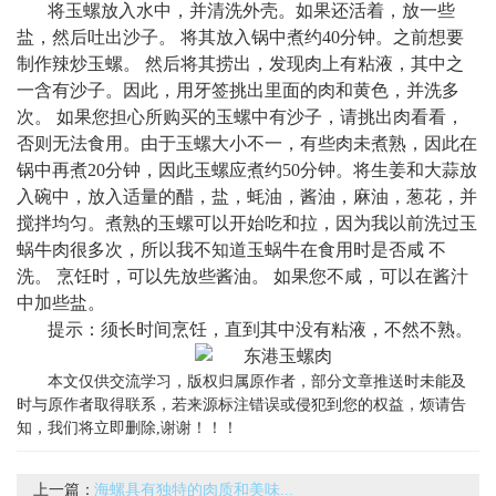
将玉螺放入水中，并清洗外壳。如果还活着，放一些
盐，然后吐出沙子。 将其放入锅中煮约40分钟。之前想要
制作辣炒玉螺。 然后将其捞出，发现肉上有粘液，其中之
一含有沙子。因此，用牙签挑出里面的肉和黄色，并洗多
次。 如果您担心所购买的玉螺中有沙子，请挑出肉看看，
否则无法食用。由于玉螺大小不一，有些肉未煮熟，因此在
锅中再煮20分钟，因此玉螺应煮约50分钟。将生姜和大蒜放
入碗中，放入适量的醋，盐，蚝油，酱油，麻油，葱花，并
搅拌均匀。煮熟的玉螺可以开始吃和拉，因为我以前洗过玉
蜗牛肉很多次，所以我不知道玉蜗牛在食用时是否咸 不
洗。 烹饪时，可以先放些酱油。 如果您不咸，可以在酱汁
中加些盐。
提示：须长时间烹饪，直到其中没有粘液，不然不熟。
本文仅供交流学习，版权归属原作者，部分文章推送时未能及
时与原作者取得联系，若来源标注错误或侵犯到您的权益，烦请告
知，我们将立即删除,谢谢！！！
上一篇：
海螺具有独特的肉质和美味...