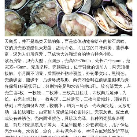
天鹅蛋，并不是鸟类天鹅的卵，而是软体动物帘蛤科的紫石房蛤。
它的贝壳形态酷似天鹅蛋，故而命名。而且它的口味鲜美，营养丰
富，深为人们所喜爱，已成为大连和烟台的地方特色小吃。
紫石房蛤，贝壳大型，卵圆形，壳高52~76mm，壳长71~95mm，壳
宽35~46mm。壳质坚厚。壳顶突出，位于背缘的偏前方，两壳顶相
接触。小月面不明显，盾面被外韧带覆盖，外韧带突出，黑褐色。
壳前缘圆，腹缘平，后缘略成截形。两壳闭合时在前缘腹侧和后缘
各保留1狭缝状开口，分别为斧足和水管的伸出孔。铰合部宽大，左
壳主齿4枚，一枚矮，二枚薄，三枚高且粗壮，四枚向后延伸，为
长。右壳主齿3枚，一枚尖形，二枚匙形，三枚向后倾斜，顶端具1
缺刻；右壳前侧齿2枚，较弱小，均为三角形。壳表面突起，无放射
肋，生长线粗壮，由壳顶向壳缘呈同心圆排列。壳表灰色、泥土色
或染有铁锈色。壳内面深紫色，具珍珠光泽。各种闭壳肌痕甚明
显，前后闭壳肌痕几乎等大，均呈半圆形；外套窦粗大，几乎伸达
壳之中央。水管长，愈合，外被泥色外皮。生活在低潮线附近至低