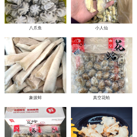
八爪鱼
小人仙
象拔蚌
真空花蛤