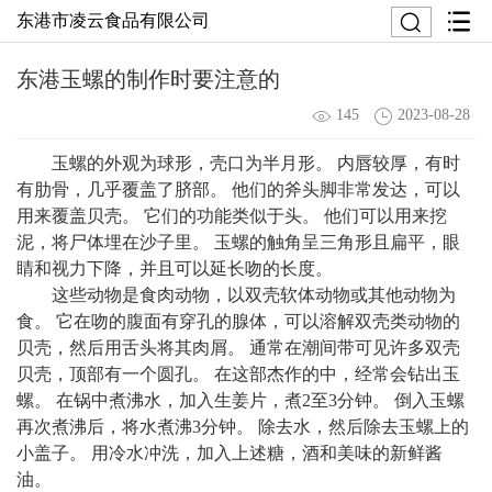
东港市凌云食品有限公司
东港玉螺的制作时要注意的
145
2023-08-28
玉螺的外观为球形，壳口为半月形。 内唇较厚，有时
有肋骨，几乎覆盖了脐部。 他们的斧头脚非常发达，可以
用来覆盖贝壳。 它们的功能类似于头。 他们可以用来挖
泥，将尸体埋在沙子里。 玉螺的触角呈三角形且扁平，眼
睛和视力下降，并且可以延长吻的长度。
这些动物是食肉动物，以双壳软体动物或其他动物为
食。 它在吻的腹面有穿孔的腺体，可以溶解双壳类动物的
贝壳，然后用舌头将其肉屑。 通常在潮间带可见许多双壳
贝壳，顶部有一个圆孔。 在这部杰作的中，经常会钻出玉
螺。 在锅中煮沸水，加入生姜片，煮2至3分钟。 倒入玉螺
再次煮沸后，将水煮沸3分钟。 除去水，然后除去玉螺上的
小盖子。 用冷水冲洗，加入上述糖，酒和美味的新鲜酱
油。