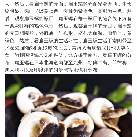
大。然后，看扁玉螺的壳面，扁玉螺的壳面光滑无肋，生长
纹明显。壳面呈淡黄褐色，壳顶为紫褐色，基部为白色。然
后，观察扁玉螺的螺层，扁玉螺在每一螺层的缝合线下方有
一条彩虹样的褐色色带。然后，观察扁玉螺的壳口，扁玉螺
的壳口卵圆形，外唇薄，呈弧形。脐孔大而深。厣角质，黄
褐色。然后，看扁玉螺的生活习性，扁玉螺生活于潮间带至
水深50m的砂和泥砂质的海底，常潜入海底猎取其他贝类为
食，为我国沿海常见的种类，北方多于南方。看扁玉螺的分
布，扁玉螺在日本北海道南部至九州、朝鲜半岛、菲律宾、
澳大利亚以及印度洋的阿曼湾等地也有分布。