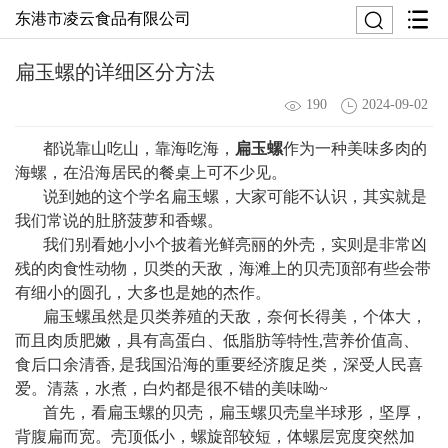
东港市凌云食品有限公司
扁玉螺的详细区分方法
190
2024-09-02
都说靠山吃山，靠海吃海，
扁玉螺
作为一种美味多肉的
海螺，在沿海居民的餐桌上可不少见。
说到她的这个学名扁玉螺，大家可能不认识，其实就是
我们常说的肚脐菠萝和香螺。
我们别看她小小个披着光鲜亮丽的外壳，实则是非常凶
残的肉食性动物，贝类的天敌，海滩上的贝壳顶部有些会带
有细小的圆孔，大多也是她的杰作。
扁玉螺虽然是贝类养殖的天敌，奈何长得美，个体大，
而且肉质肥嫩，具有高蛋白、低脂肪等特性,营养价值高、
食后口余清香, 是我国沿海的重要经济腹足类，深受人民喜
爱。清蒸，水煮，白灼都是很不错的美味呦~
首先，看扁玉螺的贝壳，扁玉螺贝壳皇半球形，坚厚，
背腹扁而宽。壳顶低小，螺旋部较短，体螺层宽度突然加