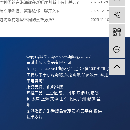
同种类的东港海螺在新鲜度判断上有何差异？
2026-01-26
爆东港海螺：酱香浓郁，弹牙入味
2025-12-15
港海螺有哪些不同的烹饪方法？
2025-11-10
Copyright © http://www.dglingyun.cn/
东港市凌云食品有限公司
All rights reserved 备案号：
辽ICP备16019170号
主要从事于
东港海螺
,
东港香螺
,
品赏凌云
, 欢迎
来电咨询！
服务支持：
凯鸿科技
热推产品
| 主营区域：
丹东
东港
凤城
宽
甸
太原
上海
天津
山东
北京
广州
新疆
兰
州
东港海螺
东港香螺
品赏凌云
祥云平台
提供
技术支持