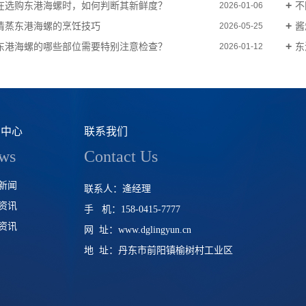
在选购东港海螺时，如何判断其新鲜度？
不
2026-01-06
清蒸东港海螺的烹饪技巧
酱
2026-05-25
东港海螺的哪些部位需要特别注意检查？
东
2026-01-12
闻中心
联系我们
ws
Contact Us
新闻
联系人：逄经理
资讯
手 机：158-0415-7777
资讯
网 址：www.dglingyun.cn
地 址：丹东市前阳镇榆树村工业区