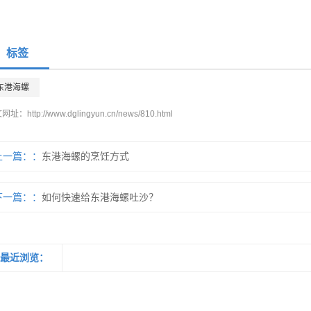
标签
东港海螺
文网址：
http://www.dglingyun.cn/news/810.html
上一篇：
东港海螺的烹饪方式
下一篇：
如何快速给东港海螺吐沙？
最近浏览：