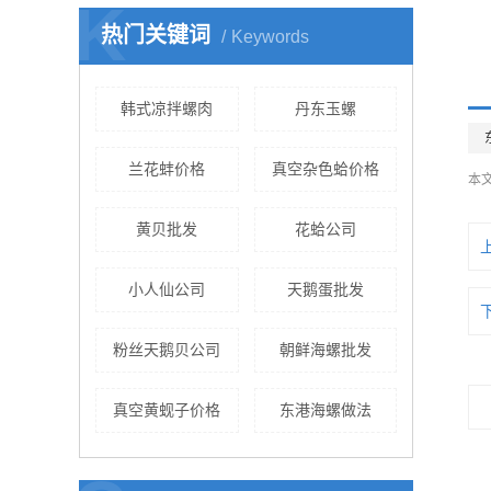
K
热门关键词
Keywords
韩式凉拌螺肉
丹东玉螺
兰花蚌价格
真空杂色蛤价格
本
黄贝批发
花蛤公司
小人仙公司
天鹅蛋批发
粉丝天鹅贝公司
朝鲜海螺批发
真空黄蚬子价格
东港海螺做法